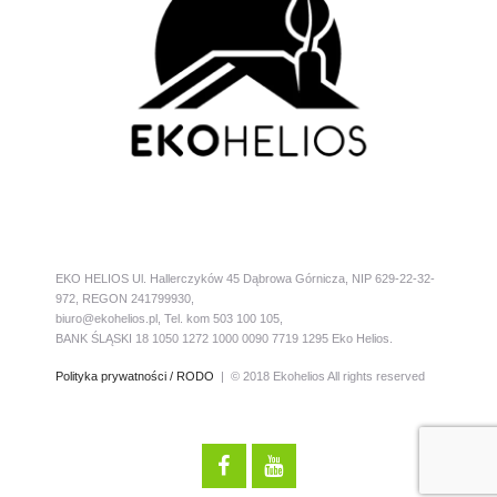
EKO HELIOS Ul. Hallerczyków 45 Dąbrowa Górnicza, NIP 629-22-32-
972, REGON 241799930,
biuro@ekohelios.pl, Tel. kom 503 100 105,
BANK ŚLĄSKI 18 1050 1272 1000 0090 7719 1295 Eko Helios.
Polityka prywatności / RODO
| © 2018 Ekohelios All rights reserved