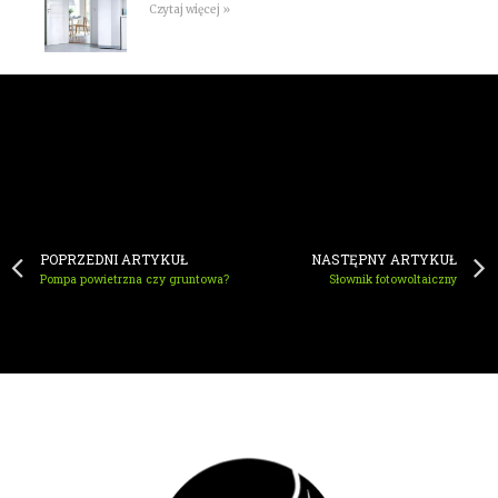
Czytaj więcej »
Ekohelios na Facebooku
POPRZEDNI ARTYKUŁ
NASTĘPNY ARTYKUŁ
Pompa powietrzna czy gruntowa?
Słownik fotowoltaiczny