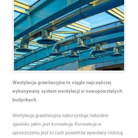
Wentylacja grawitacyjna to ciągle najczęściej
wykonywany system wentylacji w nowopowstałych
budynkach.
Wentylacja grawitacyjna wykorzystuje naturalne
zjawisko jakim jest konwekcja. Konwekcja w
uproszczeniu jest to ruch powietrza wywołany różnicą