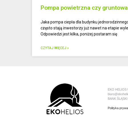
Pompa powietrzna czy gruntowa
Jaka pompa ciepła dla budynku jednorodzinneg
często stają inwestorzy już nawet na etapie w
Odpowiedzi jest kilka, poniżej postaram się
CZYTAJ WIĘCEJ »
EKO HELIOS U
biuro@ekohelio
BANK ŚLĄSKI 1
Polityka pryw