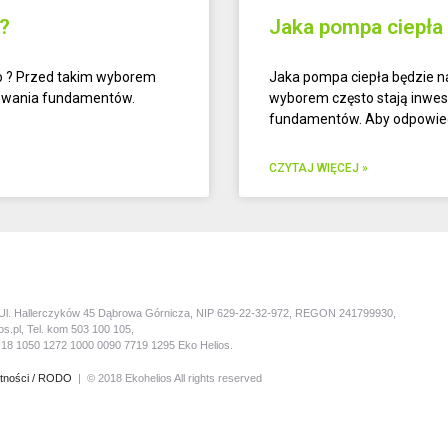
?
Jaka pompa ciepł
o ? Przed takim wyborem
Jaka pompa ciepła będzie n
ylewania fundamentów.
wyborem często stają inwes
fundamentów. Aby odpowied
CZYTAJ WIĘCEJ »
l. Hallerczyków 45 Dąbrowa Górnicza, NIP 629-22-32-972, REGON 241799930,
s.pl, Tel. kom 503 100 105,
8 1050 1272 1000 0090 7719 1295 Eko Helios.
atności / RODO
| © 2018 Ekohelios All rights reserved