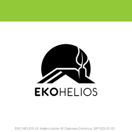
EKO HELIOS Ul. Hallerczyków 45 Dąbrowa Górnicza, NIP 629-22-32-